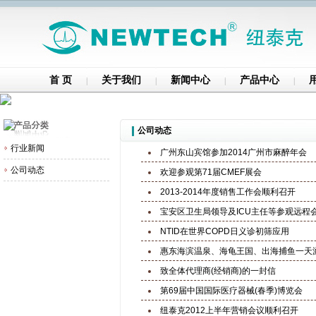
首 页
关于我们
新闻中心
产品中心
公司动态
行业新闻
广州东山宾馆参加2014广州市麻醉年会
公司动态
欢迎参观第71届CMEF展会
2013-2014年度销售工作会顺利召开
宝安区卫生局领导及ICU主任等参观远程
NTID在世界COPD日义诊初筛应用
惠东海滨温泉、海龟王国、出海捕鱼一天
致全体代理商(经销商)的一封信
第69届中国国际医疗器械(春季)博览会
纽泰克2012上半年营销会议顺利召开